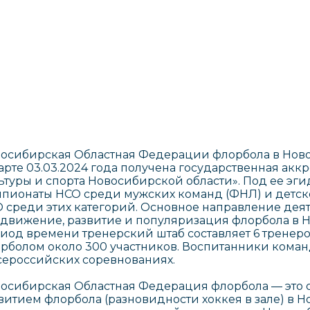
осибирская Областная Федерации флорбола в Новос
арте 03.03.2024 года получена государственная ак
ьтуры и спорта Новосибирской области». Под ее эг
пионаты НСО среди мужских команд (ФНЛ) и детск
 среди этих категорий. Основное направление дея
движение, развитие и популяризация флорбола в 
иод времени тренерский штаб составляет 6 тренер
рболом около 300 участников. Воспитанники коман
сероссийских соревнованиях.
осибирская Областная Федерация флорбола — это о
витием флорбола (разновидности хоккея в зале) в 