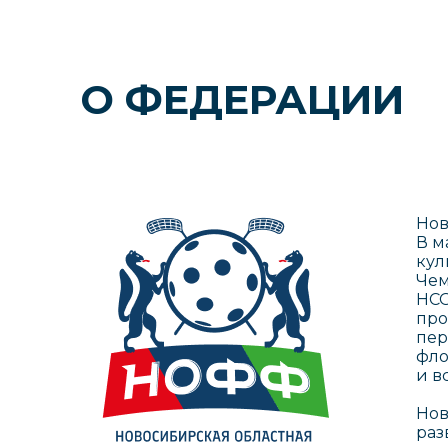
О ФЕДЕРАЦИИ
Нов
В м
кул
Чем
НСО
про
пер
фло
и в
Нов
раз